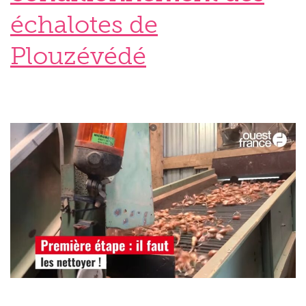
échalotes de
Plouzévédé