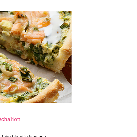
 échalion
 faire blondir dans une