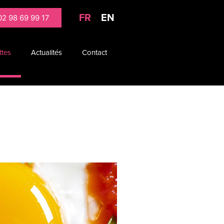
FR
EN
02 98 69 99 17
ttes
Actualités
Contact