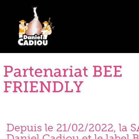
>
Actualités
>
Partenariat BEE FRIENDLY
Partenariat BEE
FRIENDLY
Depuis le 21/02/2022, la 
Daniel Cadiou et le label 