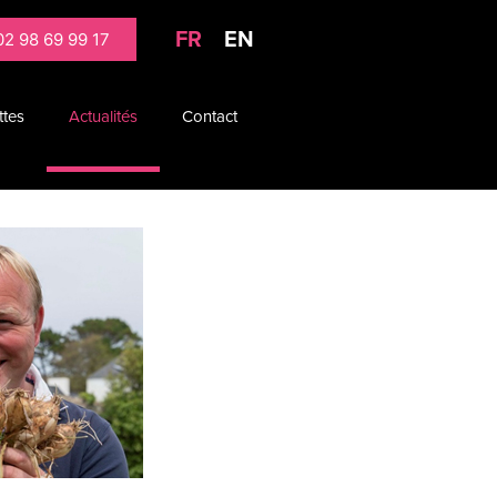
FR
EN
02 98 69 99 17
ttes
Actualités
Contact